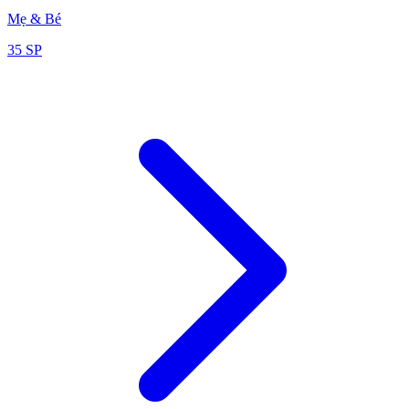
Mẹ & Bé
35
SP