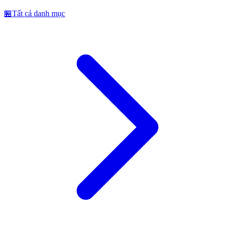
🏪
Tất cả danh mục