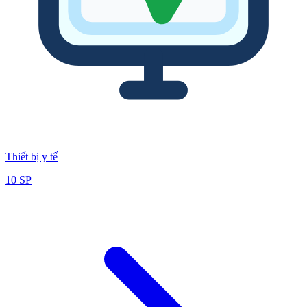
Thiết bị y tế
10
SP