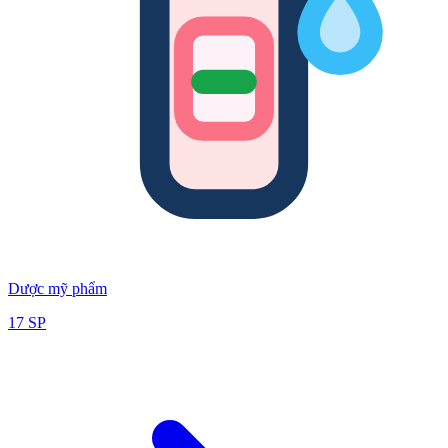
Dược mỹ phẩm
17
SP