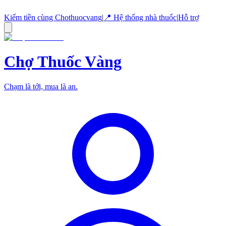
Kiếm tiền cùng Chothuocvang
|
📍 Hệ thống nhà thuốc
|
Hỗ trợ
Chợ Thuốc
Vàng
Chạm là tới, mua là an.