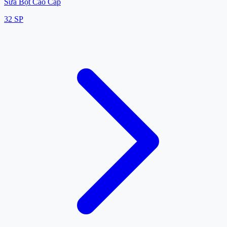
Sữa Bột Cao Cấp
32
SP