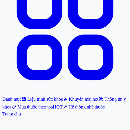
Danh mục
🏥 Liệu trình sức khỏe
🔥 Khuyến mãi hot
📚 Thông tin y
khoa
📋 Mua thuốc theo toa
HOT
📍 Hệ thống nhà thuốc
Trang chủ