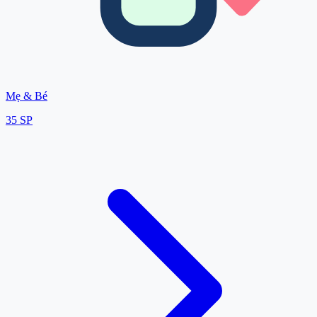
Mẹ & Bé
35
SP