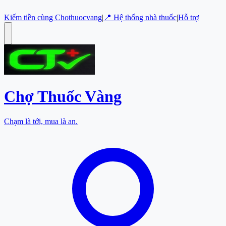
Kiếm tiền cùng Chothuocvang
|
📍 Hệ thống nhà thuốc
|
Hỗ trợ
Chợ Thuốc
Vàng
Chạm là tới, mua là an.