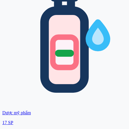
Dược mỹ phẩm
17
SP