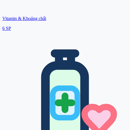
Vitamin & Khoáng chất
6
SP