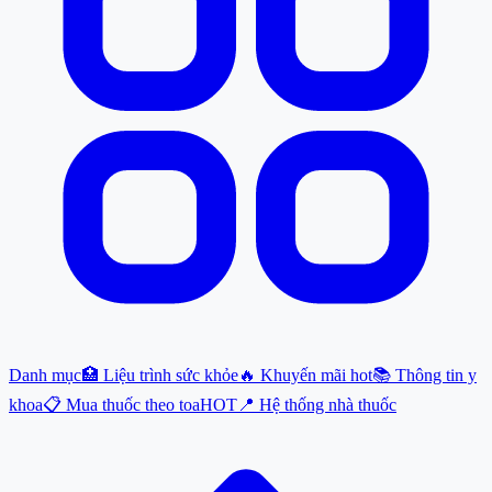
Danh mục
🏥 Liệu trình sức khỏe
🔥 Khuyến mãi hot
📚 Thông tin y
khoa
📋 Mua thuốc theo toa
HOT
📍 Hệ thống nhà thuốc