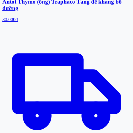
Antot Thymo (ống) Traphaco Tăng đề kháng bổ
dưỡng
80.000đ