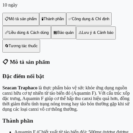
10 ngày
📋
Mô tả sản phẩm
🧪
Thành phần
✅
Công dụng & Chỉ định
📏
Liều dùng & Cách dùng
🏪
Bảo quản
⚠️
Lưu ý & Cảnh báo
🔄
Tương tác thuốc
📋
Mô tả sản phẩm
Đặc điểm nổi bật
Seacan Traphaco
là thực phẩm bảo vệ sức khỏe ứng dụng nguồn
canxi hữu cơ tự nhiên từ tảo biển đỏ (Aquamin F). Với cấu trúc xốp
đặc trưng, Aquamin F giúp cơ thể hấp thu canxi hiệu quả hơn, đồng
thời giảm thiểu tình trạng nóng trong hay táo bón thường gặp khi sử
dụng các loại canxi vô cơ thông thường.
Thành phần
Aquamin F (Chiết xuất từ tảo biển đỏ): 500mg (tương đương