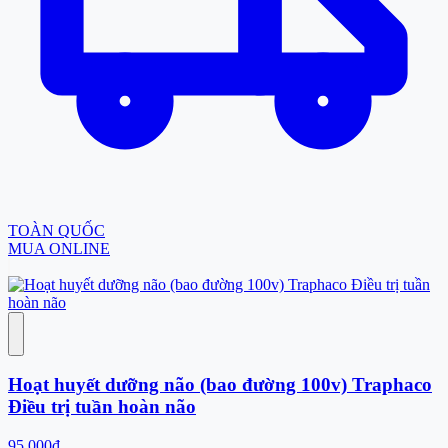
TOÀN QUỐC
MUA ONLINE
Hoạt huyết dưỡng não (bao đường 100v) Traphaco
Điều trị tuần hoàn não
95.000đ