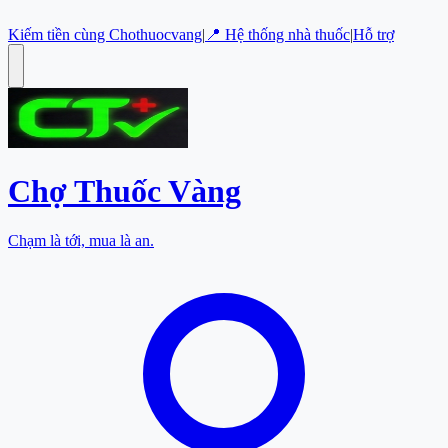
Kiếm tiền cùng Chothuocvang
|
📍 Hệ thống nhà thuốc
|
Hỗ trợ
Chợ Thuốc
Vàng
Chạm là tới, mua là an.