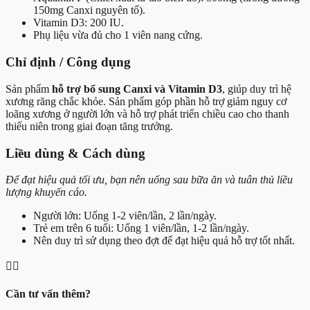
150mg Canxi nguyên tố).
Vitamin D3: 200 IU.
Phụ liệu vừa đủ cho 1 viên nang cứng.
Chỉ định / Công dụng
Sản phẩm
hỗ trợ bổ sung Canxi và Vitamin D3
, giúp duy trì hệ
xương răng chắc khỏe. Sản phẩm góp phần hỗ trợ giảm nguy cơ
loãng xương ở người lớn và hỗ trợ phát triển chiều cao cho thanh
thiếu niên trong giai đoạn tăng trưởng.
Liều dùng & Cách dùng
Để đạt hiệu quả tối ưu, bạn nên uống sau bữa ăn và tuân thủ liều
lượng khuyến cáo.
Người lớn: Uống 1-2 viên/lần, 2 lần/ngày.
Trẻ em trên 6 tuổi: Uống 1 viên/lần, 1-2 lần/ngày.
Nên duy trì sử dụng theo đợt để đạt hiệu quả hỗ trợ tốt nhất.
👨‍⚕️
Cần tư vấn thêm?