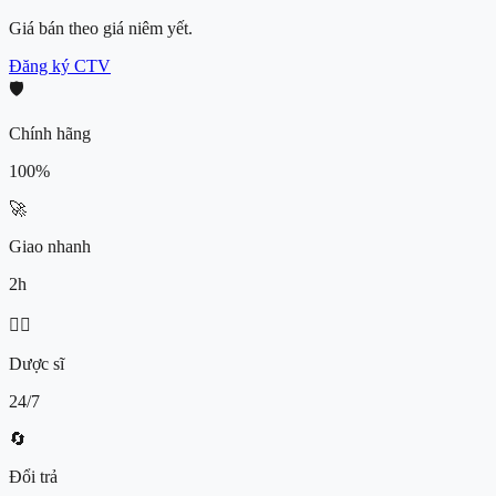
Giá bán theo giá niêm yết.
Đăng ký CTV
🛡️
Chính hãng
100%
🚀
Giao nhanh
2h
👨‍⚕️
Dược sĩ
24/7
🔄
Đổi trả