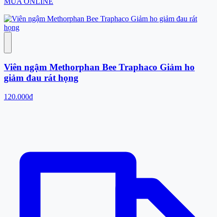
MUA ONLINE
Viên ngậm Methorphan Bee Traphaco Giảm ho
giảm đau rát họng
120.000đ