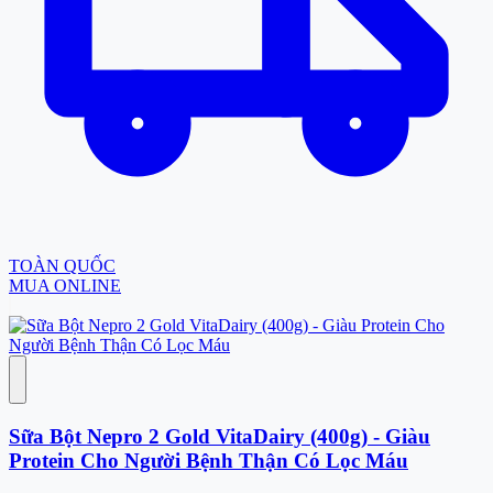
TOÀN QUỐC
MUA ONLINE
Sữa Bột Nepro 2 Gold VitaDairy (400g) - Giàu
Protein Cho Người Bệnh Thận Có Lọc Máu