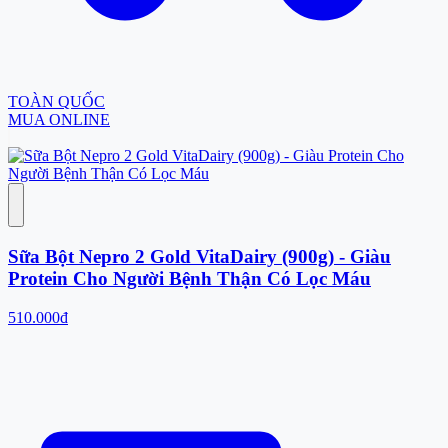
TOÀN QUỐC
MUA ONLINE
Sữa Bột Nepro 2 Gold VitaDairy (900g) - Giàu
Protein Cho Người Bệnh Thận Có Lọc Máu
510.000đ