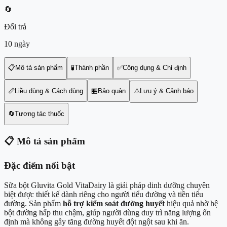
🔄
Đổi trả
10 ngày
📋
Mô tả sản phẩm
🧪
Thành phần
✅
Công dụng & Chỉ định
📏
Liều dùng & Cách dùng
🏪
Bảo quản
⚠️
Lưu ý & Cảnh báo
🔄
Tương tác thuốc
📋
Mô tả sản phẩm
Đặc điểm nổi bật
Sữa bột Gluvita Gold VitaDairy là giải pháp dinh dưỡng chuyên
biệt được thiết kế dành riêng cho người tiểu đường và tiền tiểu
đường. Sản phẩm
hỗ trợ kiểm soát đường huyết
hiệu quả nhờ hệ
bột đường hấp thu chậm, giúp người dùng duy trì năng lượng ổn
định mà không gây tăng đường huyết đột ngột sau khi ăn.