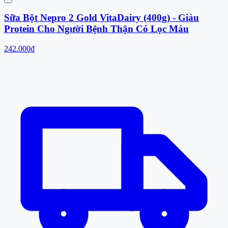
Sữa Bột Nepro 2 Gold VitaDairy (400g) - Giàu
Protein Cho Người Bệnh Thận Có Lọc Máu
242.000đ