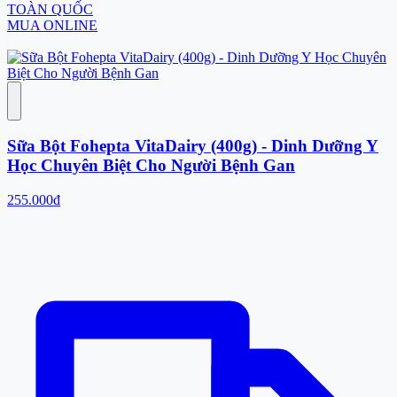
TOÀN QUỐC
MUA ONLINE
Sữa Bột Fohepta VitaDairy (400g) - Dinh Dưỡng Y
Học Chuyên Biệt Cho Người Bệnh Gan
255.000đ