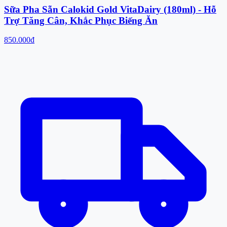
Sữa Pha Sẵn Calokid Gold VitaDairy (180ml) - Hỗ
Trợ Tăng Cân, Khắc Phục Biếng Ăn
850.000đ