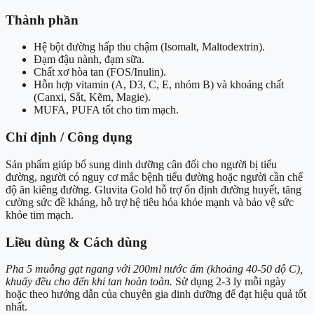
Thành phần
Hệ bột đường hấp thu chậm (Isomalt, Maltodextrin).
Đạm đậu nành, đạm sữa.
Chất xơ hòa tan (FOS/Inulin).
Hỗn hợp vitamin (A, D3, C, E, nhóm B) và khoáng chất
(Canxi, Sắt, Kẽm, Magie).
MUFA, PUFA tốt cho tim mạch.
Chỉ định / Công dụng
Sản phẩm giúp bổ sung dinh dưỡng cân đối cho người bị tiểu
đường, người có nguy cơ mắc bệnh tiểu đường hoặc người cần chế
độ ăn kiêng đường. Gluvita Gold hỗ trợ ổn định đường huyết, tăng
cường sức đề kháng, hỗ trợ hệ tiêu hóa khỏe mạnh và bảo vệ sức
khỏe tim mạch.
Liều dùng & Cách dùng
Pha 5 muỗng gạt ngang với 200ml nước ấm (khoảng 40-50 độ C),
khuấy đều cho đến khi tan hoàn toàn.
Sử dụng 2-3 ly mỗi ngày
hoặc theo hướng dẫn của chuyên gia dinh dưỡng để đạt hiệu quả tốt
nhất.