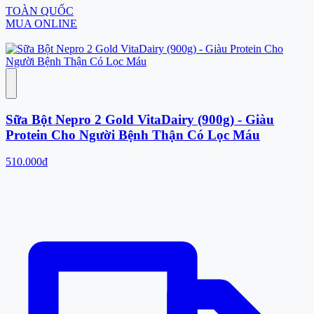
TOÀN QUỐC
MUA ONLINE
Sữa Bột Nepro 2 Gold VitaDairy (900g) - Giàu
Protein Cho Người Bệnh Thận Có Lọc Máu
510.000đ