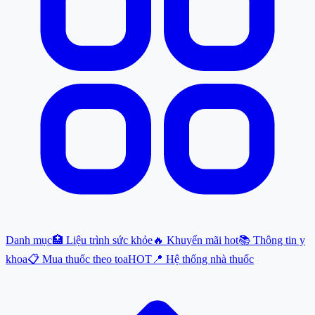
Danh mục
🏥 Liệu trình sức khỏe
🔥 Khuyến mãi hot
📚 Thông tin y
khoa
📋 Mua thuốc theo toa
HOT
📍 Hệ thống nhà thuốc