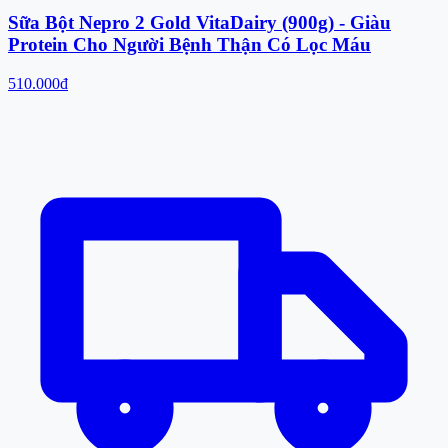
Sữa Bột Nepro 2 Gold VitaDairy (900g) - Giàu
Protein Cho Người Bệnh Thận Có Lọc Máu
510.000đ