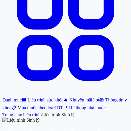
Danh mục
🏥 Liệu trình sức khỏe
🔥 Khuyến mãi hot
📚 Thông tin y
khoa
📋 Mua thuốc theo toa
HOT
📍 Hệ thống nhà thuốc
Trang chủ
›
Liệu trình
›
Liệu trình Sinh lý