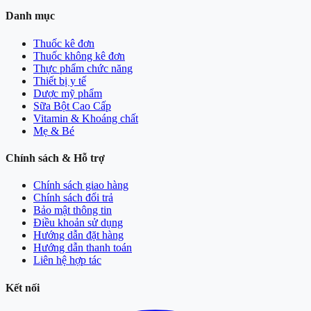
Danh mục
Thuốc kê đơn
Thuốc không kê đơn
Thực phẩm chức năng
Thiết bị y tế
Dược mỹ phẩm
Sữa Bột Cao Cấp
Vitamin & Khoáng chất
Mẹ & Bé
Chính sách & Hỗ trợ
Chính sách giao hàng
Chính sách đổi trả
Bảo mật thông tin
Điều khoản sử dụng
Hướng dẫn đặt hàng
Hướng dẫn thanh toán
Liên hệ hợp tác
Kết nối