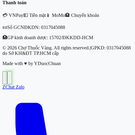
Thanh toán
💳 VNPay
💵 Tiền mặt
📱 MoMo
🏦 Chuyển khoản
📜
Số GCNĐKDN:
0317045088
🏥
GP kinh doanh dược:
15702/ĐKKDD-HCM
© 2026 Chợ Thuốc Vàng. All rights reserved.
|
GPKD: 0317045088
do Sở KH&ĐT TP.HCM cấp
Made with
♥
by
YDuocChuan
Z
Chat Zalo