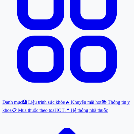
Danh mục
🏥 Liệu trình sức khỏe
🔥 Khuyến mãi hot
📚 Thông tin y
khoa
📋 Mua thuốc theo toa
HOT
📍 Hệ thống nhà thuốc