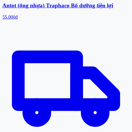
Antot (ống nhựa) Traphaco Bổ dưỡng tiện lợi
55.000đ