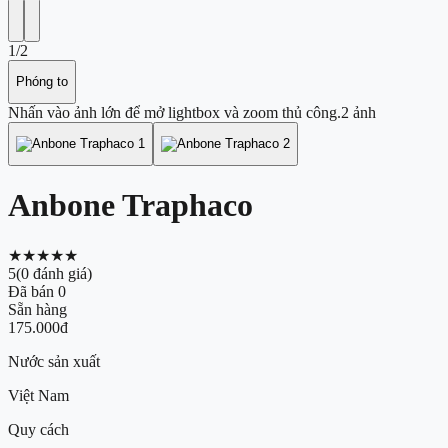
1
/
2
Phóng to
Nhấn vào ảnh lớn để mở lightbox và zoom thủ công.
2
ảnh
Anbone Traphaco
★★★★★
5
(
0
đánh giá)
Đã bán
0
Sẵn hàng
175.000đ
Nước sản xuất
Việt Nam
Quy cách