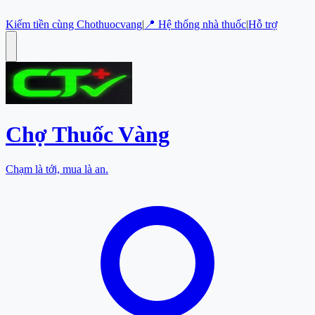
Kiếm tiền cùng Chothuocvang
|
📍 Hệ thống nhà thuốc
|
Hỗ trợ
Chợ Thuốc
Vàng
Chạm là tới, mua là an.