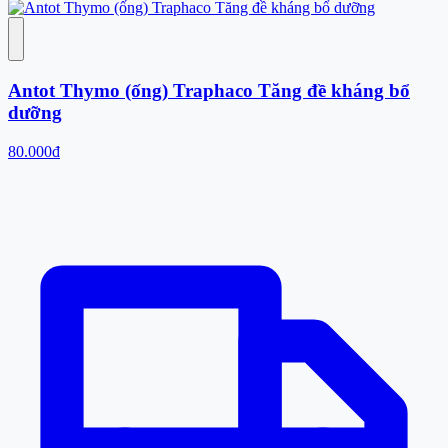
Antot Thymo (ống) Traphaco Tăng đề kháng bổ
dưỡng
80.000đ