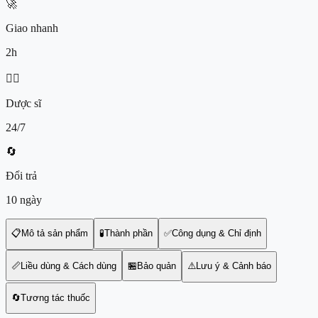
🚀
Giao nhanh
2h
👨‍⚕️
Dược sĩ
24/7
🔄
Đổi trả
10 ngày
📋
Mô tả sản phẩm
🧪
Thành phần
✅
Công dụng & Chỉ định
📏
Liều dùng & Cách dùng
🏪
Bảo quản
⚠️
Lưu ý & Cảnh báo
🔄
Tương tác thuốc