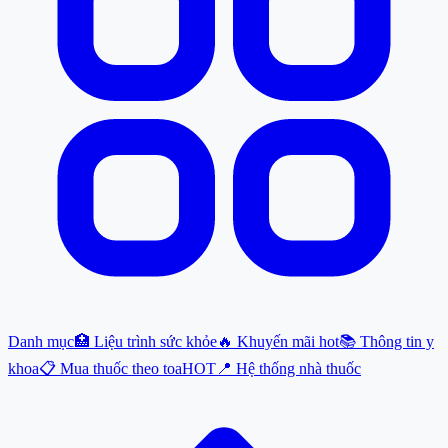
Danh mục
🏥 Liệu trình sức khỏe
🔥 Khuyến mãi hot
📚 Thông tin y
khoa
📋 Mua thuốc theo toa
HOT
📍 Hệ thống nhà thuốc