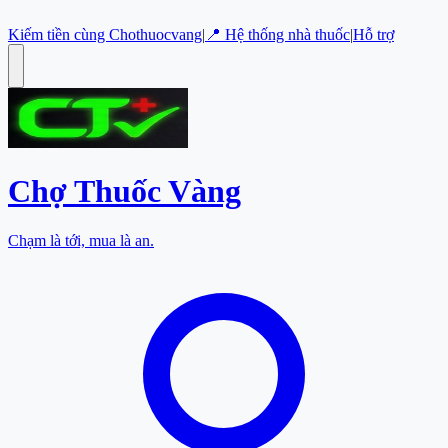
Kiếm tiền cùng Chothuocvang
|
📍 Hệ thống nhà thuốc
|
Hỗ trợ
Chợ Thuốc
Vàng
Chạm là tới, mua là an.