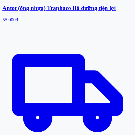
Antot (ống nhựa) Traphaco Bổ dưỡng tiện lợi
55.000đ