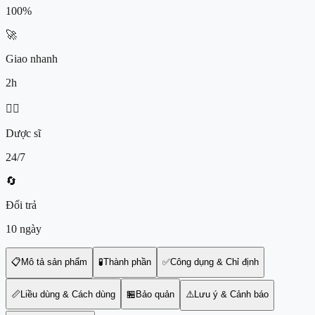
100%
🚀
Giao nhanh
2h
👨‍⚕️
Dược sĩ
24/7
🔄
Đổi trả
10 ngày
📋
Mô tả sản phẩm
🧪
Thành phần
✅
Công dụng & Chỉ định
📏
Liều dùng & Cách dùng
🏪
Bảo quản
⚠️
Lưu ý & Cảnh báo