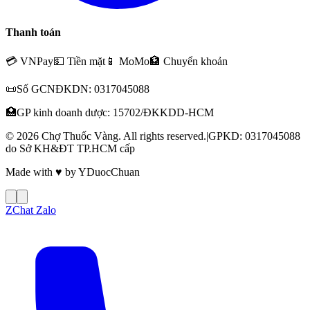
Thanh toán
💳 VNPay
💵 Tiền mặt
📱 MoMo
🏦 Chuyển khoản
📜
Số GCNĐKDN:
0317045088
🏥
GP kinh doanh dược:
15702/ĐKKDD-HCM
© 2026 Chợ Thuốc Vàng. All rights reserved.
|
GPKD: 0317045088
do Sở KH&ĐT TP.HCM cấp
Made with
♥
by
YDuocChuan
Z
Chat Zalo