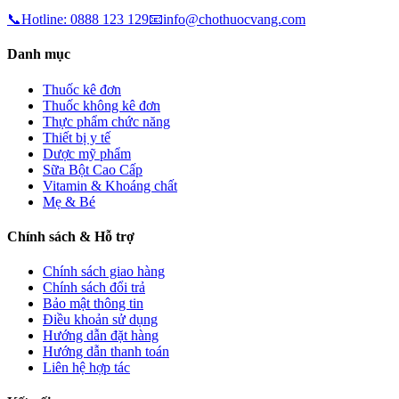
📞
Hotline:
0888 123 129
📧
info@chothuocvang.com
Danh mục
Thuốc kê đơn
Thuốc không kê đơn
Thực phẩm chức năng
Thiết bị y tế
Dược mỹ phẩm
Sữa Bột Cao Cấp
Vitamin & Khoáng chất
Mẹ & Bé
Chính sách & Hỗ trợ
Chính sách giao hàng
Chính sách đổi trả
Bảo mật thông tin
Điều khoản sử dụng
Hướng dẫn đặt hàng
Hướng dẫn thanh toán
Liên hệ hợp tác