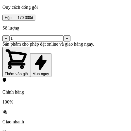
Quy cách đóng gói
Hộp
—
170.000đ
Số lượng
−
+
Sản phẩm cho phép đặt online và giao hàng ngay.
Thêm vào giỏ
Mua ngay
🛡️
Chính hãng
100%
🚀
Giao nhanh