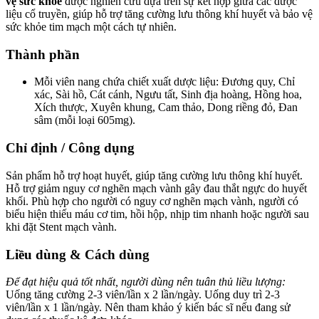
vệ sức khỏe
được nghiên cứu dựa trên sự kết hợp giữa các dược
liệu cổ truyền, giúp hỗ trợ tăng cường lưu thông khí huyết và bảo vệ
sức khỏe tim mạch một cách tự nhiên.
Thành phần
Mỗi viên nang chứa chiết xuất dược liệu: Đương quy, Chỉ
xác, Sài hồ, Cát cánh, Ngưu tất, Sinh địa hoàng, Hồng hoa,
Xích thược, Xuyên khung, Cam thảo, Dong riềng đỏ, Đan
sâm (mỗi loại 605mg).
Chỉ định / Công dụng
Sản phẩm hỗ trợ hoạt huyết, giúp tăng cường lưu thông khí huyết.
Hỗ trợ giảm nguy cơ nghẽn mạch vành gây đau thắt ngực do huyết
khối. Phù hợp cho người có nguy cơ nghẽn mạch vành, người có
biểu hiện thiếu máu cơ tim, hồi hộp, nhịp tim nhanh hoặc người sau
khi đặt Stent mạch vành.
Liều dùng & Cách dùng
Để đạt hiệu quả tốt nhất, người dùng nên tuân thủ liều lượng:
Uống tăng cường 2-3 viên/lần x 2 lần/ngày. Uống duy trì 2-3
viên/lần x 1 lần/ngày. Nên tham khảo ý kiến bác sĩ nếu đang sử