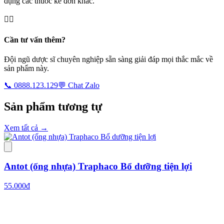
dụng các thuốc kê đơn khác.
👨‍⚕️
Cần tư vấn thêm?
Đội ngũ dược sĩ chuyên nghiệp sẵn sàng giải đáp mọi thắc mắc về
sản phẩm này.
📞 0888.123.129
💬 Chat Zalo
Sản phẩm
tương tự
Xem tất cả
→
Antot (ống nhựa) Traphaco Bổ dưỡng tiện lợi
55.000đ