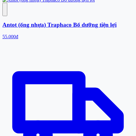
Antot (ống nhựa) Traphaco Bổ dưỡng tiện lợi
55.000đ