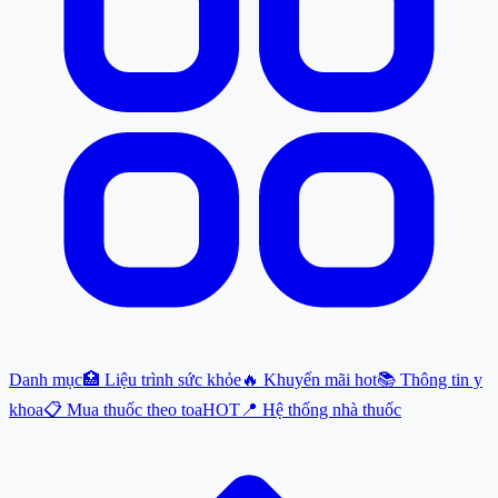
Danh mục
🏥 Liệu trình sức khỏe
🔥 Khuyến mãi hot
📚 Thông tin y
khoa
📋 Mua thuốc theo toa
HOT
📍 Hệ thống nhà thuốc