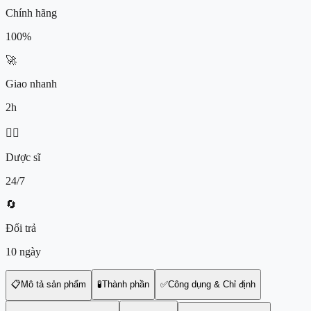
Chính hãng
100%
🚀
Giao nhanh
2h
👨‍⚕️
Dược sĩ
24/7
🔄
Đổi trả
10 ngày
📋
Mô tả sản phẩm
🧪
Thành phần
✅
Công dụng & Chỉ định