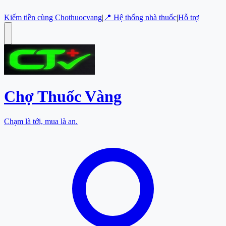
Kiếm tiền cùng Chothuocvang
|
📍 Hệ thống nhà thuốc
|
Hỗ trợ
Chợ Thuốc
Vàng
Chạm là tới, mua là an.