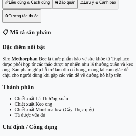
📏
Liều dùng & Cách dùng
🏪
Bảo quản
⚠️
Lưu ý & Cảnh báo
🔄
Tương tác thuốc
📋
Mô tả sản phẩm
Đặc điểm nổi bật
Siro
Methorphan Bee
là thực phẩm bảo vệ sức khỏe từ Traphaco,
được phối hợp từ các thảo dược tự nhiên như lá thường xuân và keo
ong. Sản phẩm giúp hỗ trợ làm dịu cổ họng, mang lại cảm giác dễ
chịu cho người dùng khi gặp các vấn đề về đường hô hấp trên.
Thành phần
Chiết xuất Lá Thường xuân
Chiết xuất Keo ong
Chiết xuất Marshmallow (Cây Thục quỳ)
Tá dược vừa đủ
Chỉ định / Công dụng