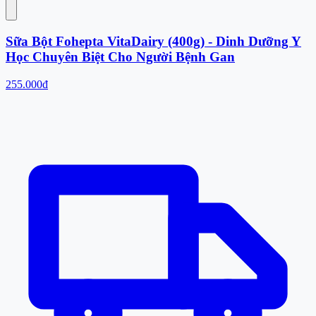
Sữa Bột Fohepta VitaDairy (400g) - Dinh Dưỡng Y
Học Chuyên Biệt Cho Người Bệnh Gan
255.000đ