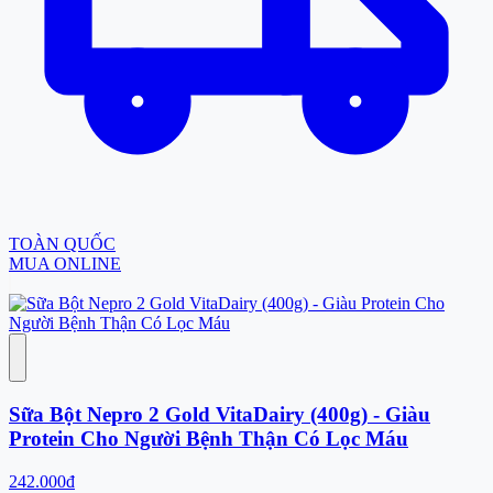
TOÀN QUỐC
MUA ONLINE
Sữa Bột Nepro 2 Gold VitaDairy (400g) - Giàu
Protein Cho Người Bệnh Thận Có Lọc Máu
242.000đ