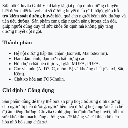
Sữa bột Gluvita Gold VitaDairy là giải pháp dinh dưỡng chuyên
biệt được thiết kế với chỉ số đường huyết thấp (GI thấp), giúp
hỗ
trợ kiểm soát đường huyết
hiệu quả cho người bệnh tiểu đường và
tiền tiểu đường. Sản phẩm cung cấp nguồn năng lượng cân đối,
giúp người dùng duy trì sức khỏe ổn định mà không gây tăng
đường huyết đột ngột.
Thành phần
Hệ bột đường hấp thu chậm (Isomalt, Maltodextrin).
Đạm đậu nành, đạm sữa chất lượng cao.
Hỗn hợp chất béo thực vật giàu MUFA, PUFA.
Các vitamin (A, D3, C, nhóm B) và khoáng chất (Canxi, Sắt,
Kẽm).
Chất xơ hòa tan FOS/Inulin.
Chỉ định / Công dụng
Sản phẩm dùng để thay thế bữa ăn phụ hoặc bổ sung dinh dưỡng
cho người bị tiểu đường, người tiền tiểu đường hoặc người cần chế
độ ăn kiêng đường. Gluvita Gold giúp ổn định đường huyết, hỗ trợ
sức khỏe tim mạch, tăng cường sức đề kháng và cải thiện hệ tiêu
hóa nhờ bổ sung chất xơ.