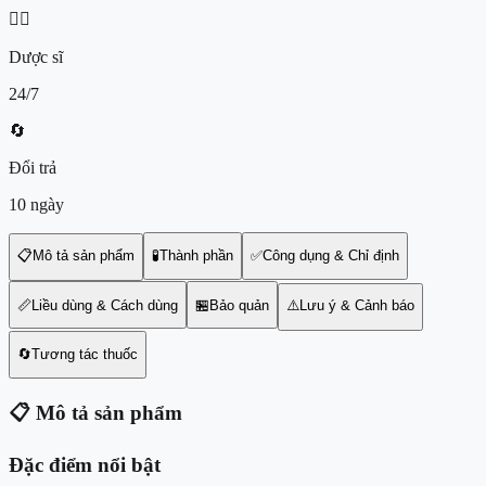
👨‍⚕️
Dược sĩ
24/7
🔄
Đổi trả
10 ngày
📋
Mô tả sản phẩm
🧪
Thành phần
✅
Công dụng & Chỉ định
📏
Liều dùng & Cách dùng
🏪
Bảo quản
⚠️
Lưu ý & Cảnh báo
🔄
Tương tác thuốc
📋
Mô tả sản phẩm
Đặc điểm nổi bật