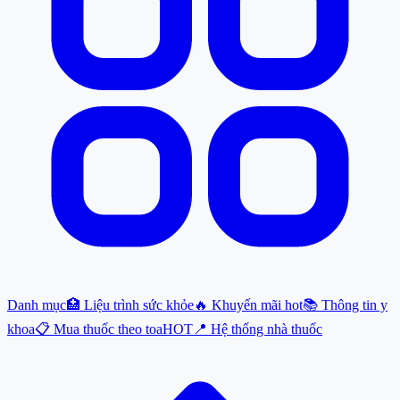
Danh mục
🏥 Liệu trình sức khỏe
🔥 Khuyến mãi hot
📚 Thông tin y
khoa
📋 Mua thuốc theo toa
HOT
📍 Hệ thống nhà thuốc