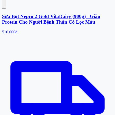
Sữa Bột Nepro 2 Gold VitaDairy (900g) - Giàu
Protein Cho Người Bệnh Thận Có Lọc Máu
510.000đ